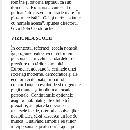
române şi datorită faptului că sub
domnia sa România a cunoscut o
perioadă de dezvoltare foarte mare. În
plus, nu există în Galaţi nicio instituţie
cu numele acesta", spunea directorul
Gicu Bota Condurache.
VIZIUNEA ŞCOLII
În contextul reformei, şcoala noastră
îşi propune realizarea unei formări
personale la nivelul standardelor de
pregătire din ţările Comunităţii
Europene, adaptate la cerinţele unei
societăţi moderne, democratice şi ale
economiei de piaţă, urmărind
concordanţa cu evoluţiile şi exigentele
pieţii muncii şi implinirea vocatiei
personale. Continuturile optionale
asigură mobilităti şi flexibilităti în
pregătire, adaptare la nevoile şi
resursele locale, oferind absolvenţilor
posibilitatea să-şi gaseasca un loc de
muncă. Cultivând armonia relaţiilor
interpersonale, profesorii îi ajută pe