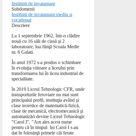
Institutii de invatamant
Subdomenii
Institutii de invatamant mediu si
vocational
Descriere
La 1 septembrie 1962, într-o clădire
nouă cu 16 săli de clasă şi 2
laboratoare, lua fiinţă Scoala Medie
nr. 6 Galati.
În anul 1972 s-a produs o schimbare
în evoluţia viitoare a liceului prin
transformarea lui în liceu industrial de
specialitate.
în 2019 Liceul Tehnologic CFR, unde
transporturile feroviare nu mai sunt
principalul profil, instituţia având şi
clase teoretice de matematică-fizică,
clase de mecanică, electromecanică şi
automatizări devine Liceul Tehnologic
"Carol I". "Am ales acest nume
pentru că în timpul lui Carol I s-au
dat în folosinţă primele căi ferate