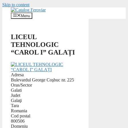
Skip to content
Menu
LICEUL
TEHNOLOGIC
“CAROL I” GALAȚI
Adresa
Bulevardul George Coşbuc nr. 225
Oras/Sector
Galati
Judet
Galaţi
Tara
Romania
Cod postal
800506
Domeniu