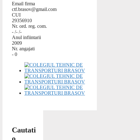
Email firma
ctf.brasov@gmail.com
CUI
29356910
Nr. ord. reg. com.
- /- /-
Anul infiintarii
2009
Nr. angajati
- 0
Cautati
o