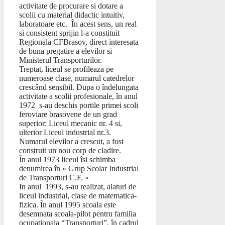
activitate de procurare si dotare a
scolii cu material didactic intuitiv,
laboratoare etc. În acest sens, un real
si consistent sprijin l-a constituit
Regionala CFBrasov, direct interesata
de buna pregatire a elevilor si
Ministerul Transporturilor.
Treptat, liceul se profileaza pe
numeroase clase, numarul catedrelor
crescând sensibil. Dupa o îndelungata
activitate a scolii profesionale, în anul
1972 s-au deschis portile primei scoli
feroviare brasovene de un grad
superior: Liceul mecanic nr. 4 si,
ulterior Liceul industrial nr.3.
Numarul elevilor a crescut, a fost
construit un nou corp de cladire.
În anul 1973 liceul îsi schimba
denumirea în « Grup Scolar Industrial
de Transporturi C.F. »
In anul 1993, s-au realizat, alaturi de
liceul industrial, clase de matematica-
fizica. În anul 1995 scoala este
desemnata scoala-pilot pentru familia
ocupationala “Transporturi”, în cadrul