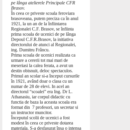
pe lânga atelierele Principale CFR
Brasov.
În ceea ce priveste scoala feroviara
brasoveana, putem preciza ca în anul
1921, la un an de la înfiintarea
Regionalei C.F. Brasov, se înfiinta
prima scoala de ucenici de pe lânga
Depoul C.F.R.Brasov, la initiativa
directorului de atunci al Regionalei,
ing. Dumitru Frâncu.
Prima scoala de ucenici realizata ca
urmare a cererii tot mai mari de
meseriasi la calea ferata, a avut un
destin obisnuit, deloc spectaculos.
Primul an scolar si-a început cursurile
în 1921, având doar o clasa cu un
numar de 28 de elevi. In acel an
directorul “scoalei” era Ing. Dr L.
Athanasiu, iar corpul didactic cu
functia de baza la aceasta scoala era
format din 7 profesori, un secretar si
un instructor muncitor.
Începutul scolii de ucenici a fost
modest în ceea ce priveste dotarea
materiala. S-a desfasurat însa o intensa